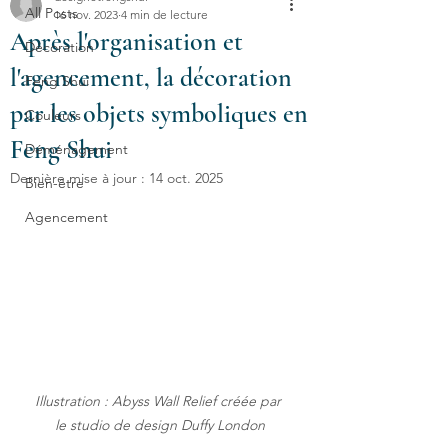
All Posts
16 nov. 2023
4 min de lecture
Après l'organisation et
Décoration
l'agencement, la décoration
Feng Shui
par les objets symboliques en
Couleurs
Feng Shui
Déménagement
Dernière mise à jour :
14 oct. 2025
Bien-être
Agencement
Illustration : Abyss Wall Relief créée par 
le studio de design Duffy London