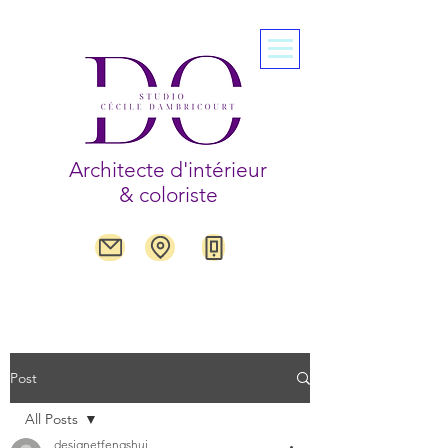
Architecte d'intérieur
& coloriste
Post
All Posts
designetfengshui