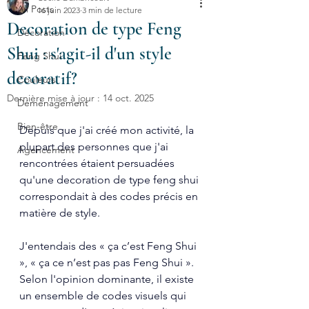
All Posts
16 juin 2023
3 min de lecture
Decoration de type Feng
Décoration
Shui : s'agit-il d'un style
Feng Shui
decoratif?
Couleurs
Dernière mise à jour :
14 oct. 2025
Déménagement
Bien-être
Depuis que j'ai créé mon activité, la 
plupart des personnes que j'ai 
Agencement
rencontrées étaient persuadées 
qu'une decoration de type feng shui 
correspondait à des codes précis en 
matière de style.
J'entendais des « ça c’est Feng Shui 
», « ça ce n’est pas pas Feng Shui ». 
Selon l'opinion dominante, il existe 
un ensemble de codes visuels qui 