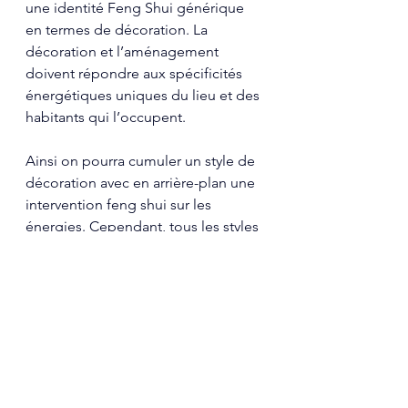
une identité Feng Shui générique 
en termes de décoration. La 
décoration et l’aménagement 
doivent répondre aux spécificités 
énergétiques uniques du lieu et des 
habitants qui l’occupent.
Ainsi on pourra cumuler un style de 
décoration avec en arrière-plan une 
intervention feng shui sur les 
énergies. Cependant, tous les styles 
ne sont pas adaptés à toutes les 
formes d’énergie. Il faudra les 
sélectionner en fonction de ce que 
l’on découvrira dans lieu donné.
Il y a bien sûre quelques règles qui 
sont valables quel que soit le lieu. Il 
en va ainsi de l’encombrement, de 