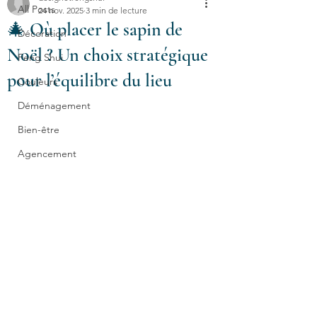
All Posts
24 nov. 2025
3 min de lecture
🎄 Où placer le sapin de
Décoration
Noël ? Un choix stratégique
Feng Shui
pour l’équilibre du lieu
Couleurs
Déménagement
Bien-être
Agencement