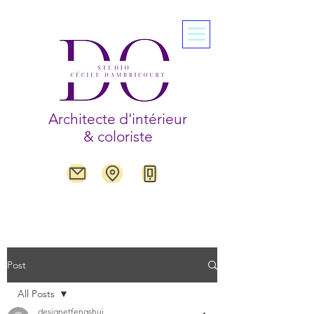
Architecte d'intérieur
& coloriste
Post
All Posts
designetfengshui