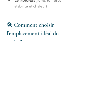
Le Nord-Est
 (Terre, renforce 
stabilité et chaleur)
🛠️ Comment choisir 
l’emplacement idéal du 
sapin ?
Voici quelques repères simples pour 
éviter les erreurs les plus courantes :
✔ 1. Éviter les axes de circulation
Un sapin ne doit jamais bloquer les 
mouvements naturels dans la pièce.
✔ 2. Privilégier un angle ou un 
point d’appui
Cela stabilise son volume et évite 
l’effet “objet flottant”.
✔ 3. Laisser de la respiration 